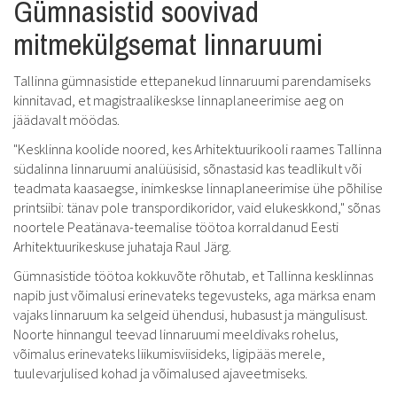
Gümnasistid soovivad
mitmekülgsemat linnaruumi
Tallinna gümnasistide ettepanekud linnaruumi parendamiseks
kinnitavad, et magistraalikeskse linnaplaneerimise aeg on
jäädavalt möödas.
"Kesklinna koolide noored, kes Arhitektuurikooli raames Tallinna
südalinna linnaruumi analüüsisid, sõnastasid kas teadlikult või
teadmata kaasaegse, inimkeskse linnaplaneerimise ühe põhilise
printsiibi: tänav pole transpordikoridor, vaid elukeskkond," sõnas
noortele Peatänava-teemalise töötoa korraldanud Eesti
Arhitektuurikeskuse juhataja Raul Järg.
Gümnasistide töötoa kokkuvõte rõhutab, et Tallinna kesklinnas
napib just võimalusi erinevateks tegevusteks, aga märksa enam
vajaks linnaruum ka selgeid ühendusi, hubasust ja mängulisust.
Noorte hinnangul teevad linnaruumi meeldivaks rohelus,
võimalus erinevateks liikumisviisideks, ligipääs merele,
tuulevarjulised kohad ja võimalused ajaveetmiseks.