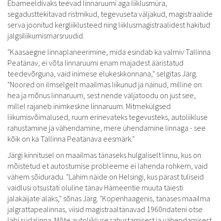
Ebameeldivaks teevad linnaruumi aga liiklusmüra,
segadusttekitavad ristmikud, tegevuseta väljakud, magistraalide
serva joonitud kergliiklusteed ning liiklusmagistraalidest hakitud
jalgsiliikumismarsruudid.
"Kaasaegne linnaplaneerimine, mida esindab ka valmiv Tallinna
Peatänav, ei võta linnaruumi enam majadest ääristatud
teedevõrguna, vaid inimese elukeskkonnana," selgitas Järg.
"Noored on ilmselgelt maailmas liikunud ja näinud, milline on
hea ja mõnus linnaruum, sest nende väljatoodu on just see,
millel rajaneb inimkeskne linnaruum. Mitmekülgsed
liikumisvõimalused, ruum erinevateks tegevusteks, autoliikluse
rahustamine ja vähendamine, mere ühendamine linnaga - see
kõik on ka Tallinna Peatänava eesmärk."
Järgi kinnitusel on maailmas tänaseks hulgaliselt linnu, kus on
mõistetud et autostumise probleeme ei lahenda rohkem, vaid
vähem sõiduradu. "Lähim näide on Helsingi, kus pärast tuliseid
vaidlusi otsustati oluline tänav Hämeentie muuta täiesti
jalakäijate alaks," sõnas Järg. "Kopenhaagenis, tänases maailma
jalgrattapealinnas, viisid magistraaltänavad 1960ndateni otse
läbi südalinna. Mõte autoliikluse rahustamisest ja vähendamisest