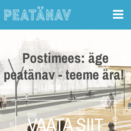
Postimees: äge
peatänav - teeme ära!
VAATA SIIT